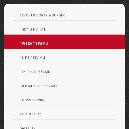
LAVASH & DONAR & BURGER
" SET" S E V I M L I
" PIZZA " SEVIMLI
" K F S " SEVIMLI
"SHIRINLIK" SEVIMLI
" ICHIMLIKLAR " SEVIMLI
" BLISS " SEVIMLI
KOFE & CHOY
SALATLAR