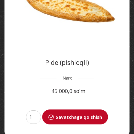
Pide (pishloqli)
Narx
45 000,0 soʻm
Savatchaga qo'shish