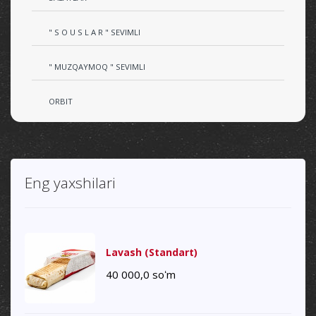
" S O U S L A R " SEVIMLI
" MUZQAYMOQ " SEVIMLI
ORBIT
Eng yaxshilari
Lavash (Standart)
40 000,0
soʻm