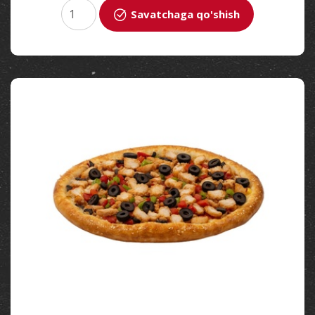
Savatchaga qo'shish