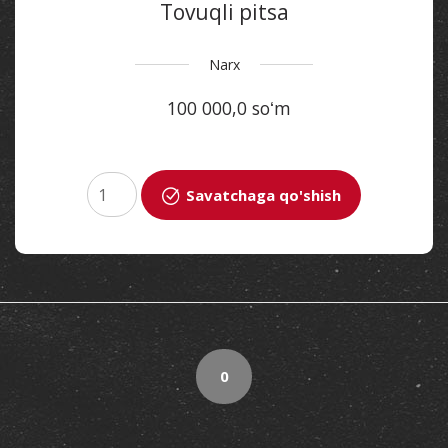
Tovuqli pitsa
Narx
100 000,0 soʻm
Savatchaga qo'shish
0