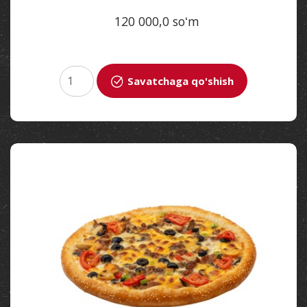
120 000,0 soʻm
Savatchaga qo'shish