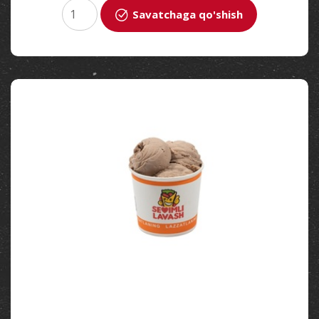
Savatchaga qo'shish