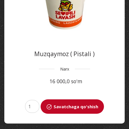
Muzqaymoz ( Pistali )
Narx
16 000,0 soʻm
Savatchaga qo'shish