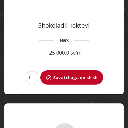
Shokoladli kokteyl
Narx
25 000,0 soʻm
Savatchaga qo'shish