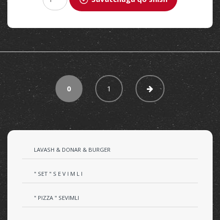
0
1
LAVASH & DONAR & BURGER
" SET " S E V I M L I
" PIZZA " SEVIMLI