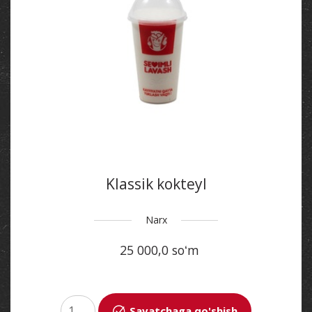
Klassik kokteyl
Narx
25 000,0 soʻm
Savatchaga qo'shish