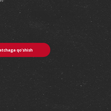
ri
erest
atchaga qo'shish