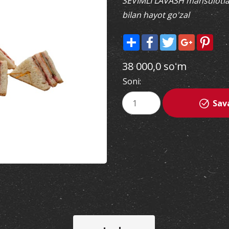
SEVIMLI LAVASH mahsulotla
bilan hayot go'zal
Share
Facebook
Twitter
Google+
Pint
38 000,0 soʻm
Soni:
Sav