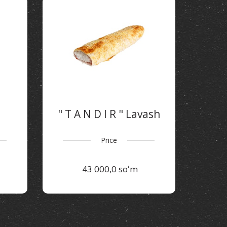
" T A N D I R " Lavash
Price
43 000,0 soʻm