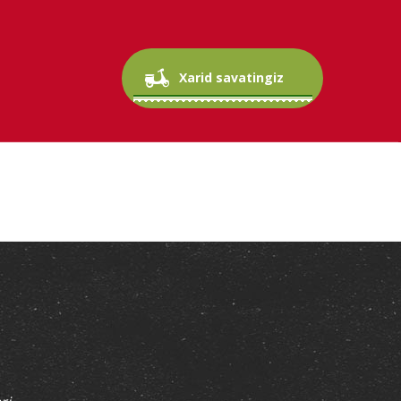
Xarid savatingiz boʻsh.
Xarid savatingiz