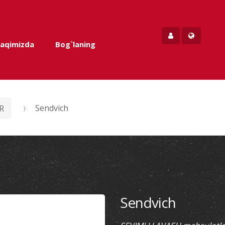
haqimizda
Bog`laning
R
Sendvich
Sendvich