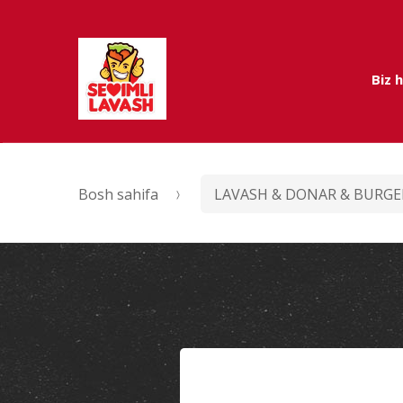
Skip to navigation
Skip to content
Biz 
Bosh sahifa
LAVASH & DONAR & BURGE