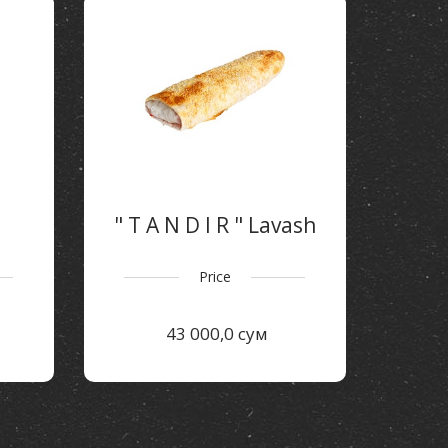
" T A N D I R " Lavash
Price
43 000,0 сум