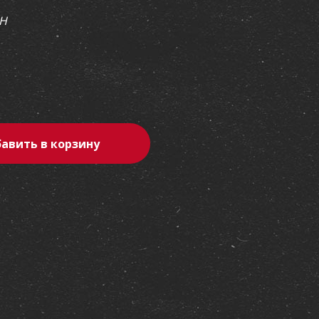
SH
erest
авить в корзину