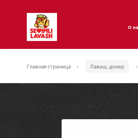
Skip to navigation
Skip to content
О н
Главная страница
Лаваш, донер